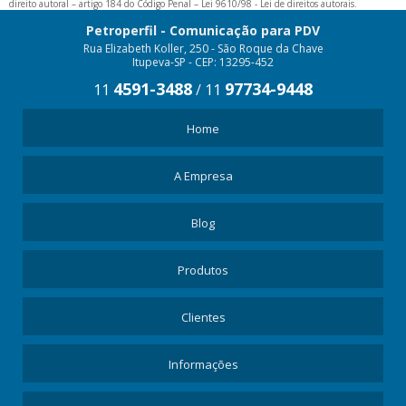
direito autoral – artigo 184 do Código Penal –
Lei 9610/98 - Lei de direitos autorais
.
TESTEIRA PARA PRATELEIRA
Petroperfil - Comunicação para PDV
Rua Elizabeth Koller, 250 - São Roque da Chave
Itupeva-SP - CEP: 13295-452
4591-3488
97734-9448
11
/
11
Home
A Empresa
Blog
Produtos
Clientes
Informações