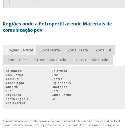
PORTA ETIQUETAS
PORTA ETIQUETAS PARA GÔNDOLAS DE SUPERMERCADO
Regiões onde a Petroperfil atende Materiais de
PORTA ETIQUETAS PARA LOJA
comunicação pdv:
PORTA ETIQUETAS PARA PRATELEIRAS
PORTA ETIQUETAS PARA SUPERMERCADOS
Região Central
Zona Norte
Zona Oeste
Zona Sul
PORTA ETIQUETAS PLÁSTICO
Zona Leste
Grande São Paulo
Litoral de São Paulo
PORTA PREÇO GÔNDOLA
SERVIÇO DE INJEÇÃO PLÁSTICA
Aclimação
Bela Vista
Bom Retiro
Brás
SERVIÇOS DE EXTRUSÃO
Cambuci
Centro
Consolação
Higienópolis
Glicério
Liberdade
STOPPER DE SUPERMERCADO
Luz
Pari
República
Santa Cecília
STOPPER PARA GÔNDOLAS
Santa Efigênia
Sé
Vila Buarque
STOPPER PDV PREÇO
STOPPER PROMOCIONAL
O conteúdo do texto desta página é de direito reservado. Sua reprodução, parcial ou total,
TESTEIRA PARA GÔNDOLA
mesmo citando nossos links, é proibida sem a autorização do autor. Crime de violação de