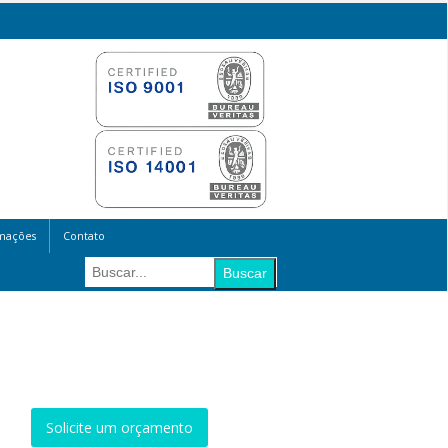
mações
Contato
Solicite um orçamento