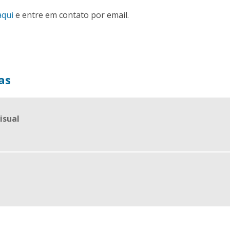
aqui
e entre em contato por email.
as
isual