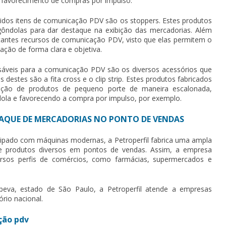
 favorecimento de compras por impulso.
idos itens de
comunicação PDV
são os stoppers. Estes produtos
gôndolas para dar destaque na exibição das mercadorias. Além
tantes recursos de
comunicação PDV
, visto que elas permitem o
ação de forma clara e objetiva.
nsáveis para a
comunicação PDV
são os diversos acessórios que
estes são a fita cross e o clip strip. Estes produtos fabricados
xação de produtos de pequeno porte de maneira escalonada,
ola e favorecendo a compra por impulso, por exemplo.
TAQUE DE MERCADORIAS NO PONTO DE VENDAS
ipado com máquinas modernas, a Petroperfil fabrica uma ampla
de produtos diversos em pontos de vendas. Assim, a empresa
rsos perfis de comércios, como farmácias, supermercados e
upeva, estado de São Paulo, a Petroperfil atende a empresas
ório nacional.
ção pdv